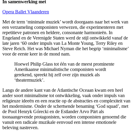
In samenwerking met
Opera Ballet Vlaanderen
Met de term ‘minimale muziek’ wordt doorgaans naar het werk van
een verzameling componisten verwezen, die experimenteren met
repetitieve patronen en heldere, consonante harmonieën. In
Engeland en de Verenigde Staten werd de stijl ontwikkeld vanaf de
late jaren ‘60 onder impuls van La Monte Young, Terry Riley en
Steve Reich. Het was Michael Nyman die het begrip ‘minimalisme’
voor de eerste keer in de mond nam.
Hoewel Philip Glass tot één van de meest prominente
Amerikaanse minimalistische componisten wordt
gerekend, spreekt hij zelf over zijn muziek als
‘theatermuziek’.
Langs de andere kant van de Atlantische Oceaan kwam een heel
ander soort minimalisme tot ontwikkeling, vaak onder impuls van
religieuze ideeën en een reactie op de abstracties en complexiteit van
het modernisme. Onder de schertsende benaming ‘God squad’, met
de Pool Henryk Górecki en de Estlander Arvo Pärt als
toonaangevende protagonisten, worden componisten genoemd die
vanuit een radicale muzikale eenvoud een intense emotionele
beleving nastreven.